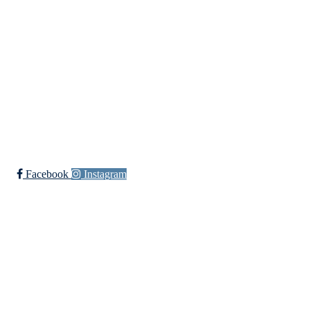
Tirsdag:
16:00 - 21:00
Onsdag:
16:00 - 21:00
Torsdag:
16:00 - 23:00
Fredag:
18:00 - 00:00
Festdager:
22:00 - 02:00
Facebook
Instagram