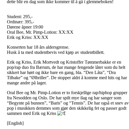
dette blir en dag som ikke kommer til å gå i glemmeboken!
Student: 295,-
Ordinær: 395,-
Dørene åpner 19:00
Oral Bee, Mr. Pimp-Lotion: XX:XX
Erik og Kriss: XX:XX
Konserten har 18 års aldersgrense.
Husk å ta med studentbevis ved kjøp av studentbillett.
Erik og Kriss, Erik Mortvedt og Kristoffer Tømmerbakke er en
pop/rap duo fra Bærum, de har mange fengende låter som du helt
sikkert har hørt og ikke bare en gang, bla. “Den Låta”, “Dra
Tilbake” og “Ølbriller”. De stopper aldri å komme med hits og har
mange andre på lager.
Oral Bee og Mr. Pimp-Lotion er to forskjellige rap/hiphop grupper
fra Nesodden og Oslo. De har spilt mye ilag og har sanger som
“Begynte på bunnen”, “Baris” og “Tennis”. De har også et snev av
pop i musikken demmes som gjør den skikkelig fet og passer godt
sammen med Erik og Kriss
[English]