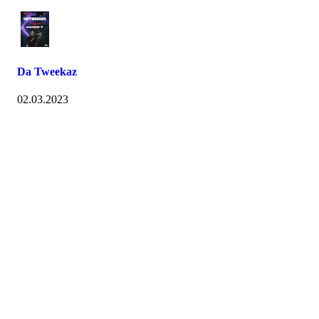
Da Tweekaz
02.03.2023
Studentenes Hus Gjøvik
Teknologivegen 14, 2815 GJØVIK
Org. nr.: 998 171 989
+ 47 976 28 695
styret@husetgjovik.no