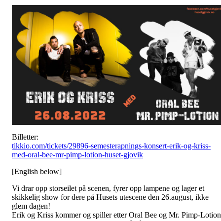
Billetter:
tikkio.com/tickets/29896-semesterapnings-konsert-erik-og-kriss-
med-oral-bee-mr-pimp-lotion-huset-gjovik
[English below]
Vi drar opp storseilet på scenen, fyrer opp lampene og lager et
skikkelig show for dere på Husets utescene den 26.august, ikke
glem dagen!
Erik og Kriss kommer og spiller etter Oral Bee og Mr. Pimp-Lotion