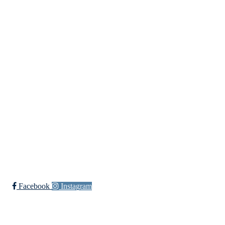
Bli med som frivillig!
Trykk her for innmelding
Åpningstider
Tirsdag:
16:00 - 21:00
Onsdag:
16:00 - 21:00
Torsdag:
16:00 - 23:00
Fredag:
18:00 - 00:00
Festdager:
22:00 - 02:00
Facebook
Instagram