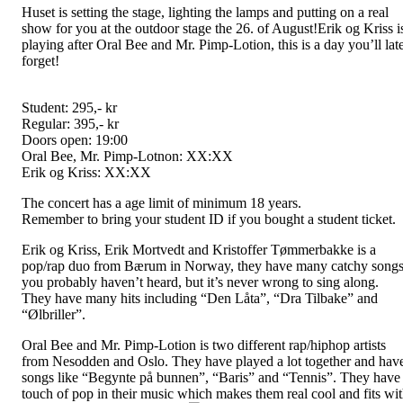
Huset is setting the stage, lighting the lamps and putting on a real
show for you at the outdoor stage the 26. of August!Erik og Kriss i
playing after Oral Bee and Mr. Pimp-Lotion, this is a day you’ll lat
forget!
Student: 295,- kr
Regular: 395,- kr
Doors open: 19:00
Oral Bee, Mr. Pimp-Lotnon: XX:XX
Erik og Kriss: XX:XX
The concert has a age limit of minimum 18 years.
Remember to bring your student ID if you bought a student ticket.
Erik og Kriss, Erik Mortvedt and Kristoffer Tømmerbakke is a
pop/rap duo from Bærum in Norway, they have many catchy song
you probably haven’t heard, but it’s never wrong to sing along.
They have many hits including “Den Låta”, “Dra Tilbake” and
“Ølbriller”.
Oral Bee and Mr. Pimp-Lotion is two different rap/hiphop artists
from Nesodden and Oslo. They have played a lot together and hav
songs like “Begynte på bunnen”, “Baris” and “Tennis”. They have
touch of pop in their music which makes them real cool and fits wi