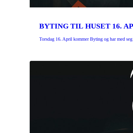
BYTING TIL HUSET 16. A
Torsdag 16. April kommer Byting og har med s