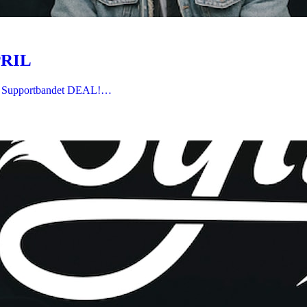
PRIL
eg Supportbandet DEAL!…