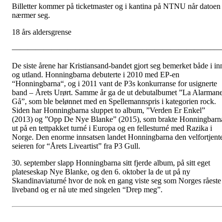
Billetter kommer på ticketmaster og i kantina på NTNU når datoen
nærmer seg.
18 års aldersgrense
————————–————————–————————–—
De siste årene har Kristiansand-bandet gjort seg bemerket både i in
og utland. Honningbarna debuterte i 2010 med EP-en
“Honningbarna“, og i 2011 vant de P3s konkurranse for usignerte
band – Årets Urørt. Samme år ga de ut debutalbumet ”La Alarman
Gå”, som ble belønnet med en Spellemannspris i kategorien rock.
Siden har Honningbarna sluppet to album, ”Verden Er Enkel”
(2013) og ”Opp De Nye Blanke” (2015), som brakte Honningbarn
ut på en tettpakket turné i Europa og en fellesturné med Razika i
Norge. Den enorme innsatsen landet Honningbarna den velfortjent
seieren for “Årets Liveartist” fra P3 Gull.
30. september slapp Honningbarna sitt fjerde album, på sitt eget
plateseskap Nye Blanke, og den 6. oktober la de ut på ny
Skandinaviaturné hvor de nok en gang viste seg som Norges råeste
liveband og er nå ute med singelen “Drep meg”.