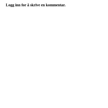
Logg inn for å skrive en kommentar.
Studentenes Hus Gjøvik
Teknologivegen 14, 2815 GJØVIK
Org. nr.: 998 171 989
+ 47 976 28 695
styret@husetgjovik.no
Bli med som frivillig!
Trykk her for innmelding
Åpningstider