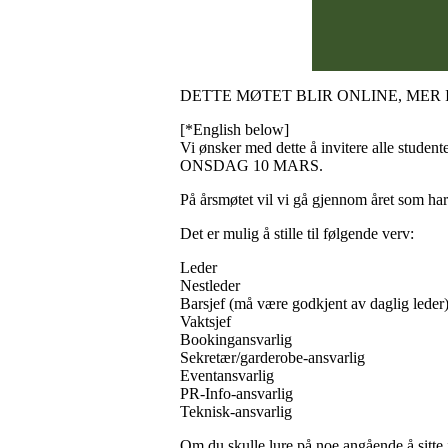
DETTE MØTET BLIR ONLINE, MER
[*English below]
Vi ønsker med dette å invitere alle stud
ONSDAG 10 MARS.
På årsmøtet vil vi gå gjennom året som har væ
Det er mulig å stille til følgende verv:
Leder
Nestleder
Barsjef (må være godkjent av daglig leder
Vaktsjef
Bookingansvarlig
Sekretær/garderobe-ansvarlig
Eventansvarlig
PR-Info-ansvarlig
Teknisk-ansvarlig
Om du skulle lure på noe angående å sitte i 