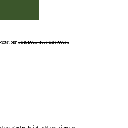
Møtet blir
TIRSDAG 16. FEBRUAR.
d oss. Ønsker du å stille til verv så sender