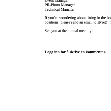
Event Manager
PR-Photo Manager
Technical Manager
If you’re wondering about sitting in the bo
positions, please send an email to styret@h
See you at the annual meeting!
Logg inn for å skrive en kommentar.
Studentenes Hus Gjøvik
Teknologivegen 14, 2815 GJØVIK
Org. nr.: 998 171 989
+ 47 976 28 695