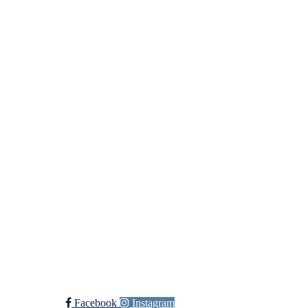
styret@husetgjovik.no
Bli med som frivillig!
Trykk her for innmelding
Åpningstider
Tirsdag:
16:00 - 21:00
Onsdag:
16:00 - 21:00
Torsdag:
16:00 - 23:00
Fredag:
18:00 - 00:00
Festdager:
22:00 - 02:00
Facebook
Instagram