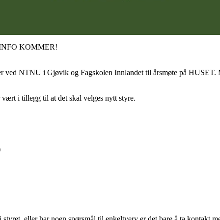
 INFO KOMMER!
enter ved NTNU i Gjøvik og Fagskolen Innlandet til årsmøte på HUSET. 
rt i tillegg til at det skal velges nytt styre.
)
styret, eller har noen spørsmål til enkeltverv er det bare å ta kontakt me