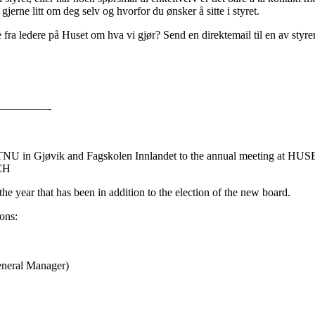
gjerne litt om deg selv og hvorfor du ønsker å sitte i styret.
te fra ledere på Huset om hva vi gjør? Send en direktemail til en av sty
————-
 NTNU in Gjøvik and Fagskolen Innlandet to the annual meeting at HUS
CH
he year that has been in addition to the election of the new board.
ions:
eneral Manager)