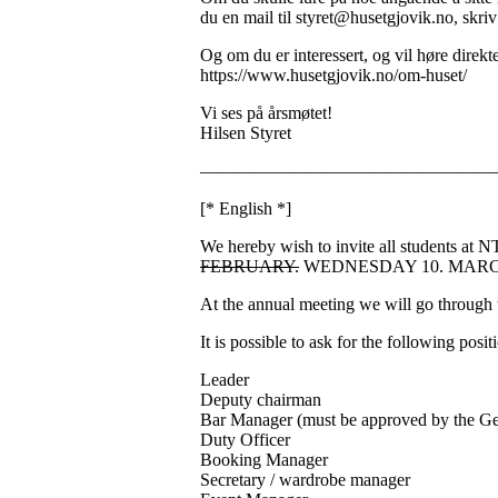
du en mail til styret@husetgjovik.no, skriv 
Og om du er interessert, og vil høre direk
https://www.husetgjovik.no/om-huset/
Vi ses på årsmøtet!
Hilsen Styret
————————–————————–
[* English *]
We hereby wish to invite all students at
FEBRUARY.
WEDNESDAY 10. MAR
At the annual meeting we will go through t
It is possible to ask for the following posit
Leader
Deputy chairman
Bar Manager (must be approved by the G
Duty Officer
Booking Manager
Secretary / wardrobe manager